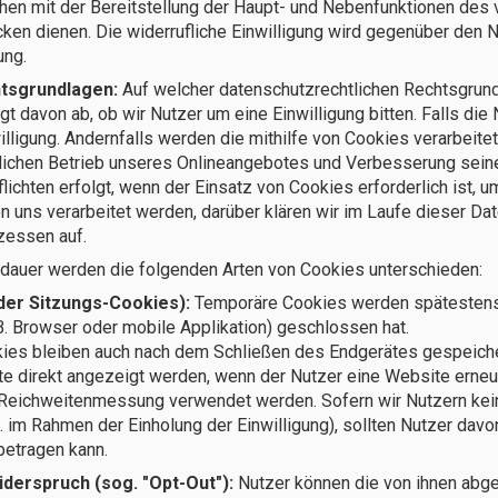
hen mit der Bereitstellung der Haupt- und Nebenfunktionen des
dienen. Die widerrufliche Einwilligung wird gegenüber den Nut
ung.
htsgrundlagen:
Auf welcher datenschutzrechtlichen Rechtsgrun
gt davon ab, ob wir Nutzer um eine Einwilligung bitten. Falls die 
willigung. Andernfalls werden die mithilfe von Cookies verarbeit
tlichen Betrieb unseres Onlineangebotes und Verbesserung seine
lichten erfolgt, wenn der Einsatz von Cookies erforderlich ist, 
n uns verarbeitet werden, darüber klären wir im Laufe dieser D
zessen auf.
rdauer werden die folgenden Arten von Cookies unterschieden:
der Sitzungs-Cookies):
Temporäre Cookies werden spätestens 
B. Browser oder mobile Applikation) geschlossen hat.
es bleiben auch nach dem Schließen des Endgerätes gespeicher
te direkt angezeigt werden, wenn der Nutzer eine Website erneu
Reichweitenmessung verwendet werden. Sofern wir Nutzern kein
B. im Rahmen der Einholung der Einwilligung), sollten Nutzer da
betragen kann.
derspruch (sog. "Opt-Out"):
Nutzer können die von ihnen abge